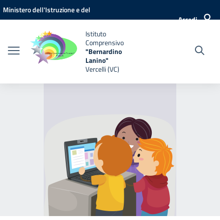
Vai ai contenuti
Vai al menu di navigazione
Vai al footer
Ministero dell'Istruzione e del
Accedi
Merito
Istituto
Comprensivo
"Bernardino
Lanino"
Vercelli (VC)