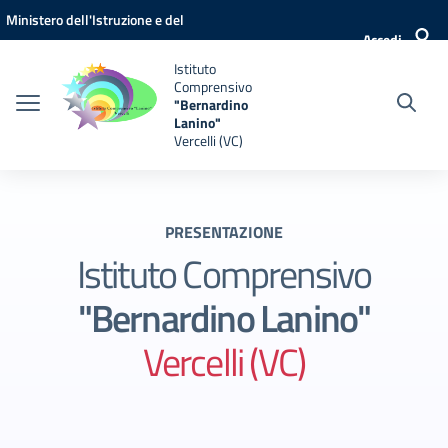
Vai ai contenuti
Vai al menu di navigazione
Vai al footer
Ministero dell'Istruzione e del
Accedi
Merito
Istituto
Comprensivo
"Bernardino
Lanino"
Vercelli (VC)
PRESENTAZIONE
Istituto Comprensivo
"Bernardino Lanino"
Vercelli (VC)