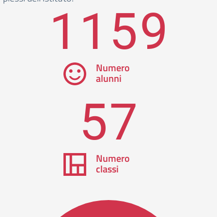
1159
Numero
alunni
57
Numero
classi