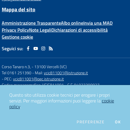
Mappa del sito
Amministrazione Trasparente
Albo online
Invia una MAD
Privacy Policy
Note Legali
Dichiarazioni di accessibilità
Gestione cookie
Seguici su:
Corso Tanaro n.3,
-
13100 Vercelli (VC)
Tel 0161 251390
- Mail:
vcic811001@istruzione.it
- PEC:
vcic811001@pec.istruzione.it
Codice meccanografico: VCIC811001
- C.F. 94023390027
Questo sito utilizza cookie tecnici per erogare i propri
servizi.
Per maggiori informazioni puoi leggere la
cookie
Concept & Design by
Designers Italia
policy
.
Sito web realizzato con CMS
SCUOLASTICO
DEI COOKIE
PREFERENZE
OK