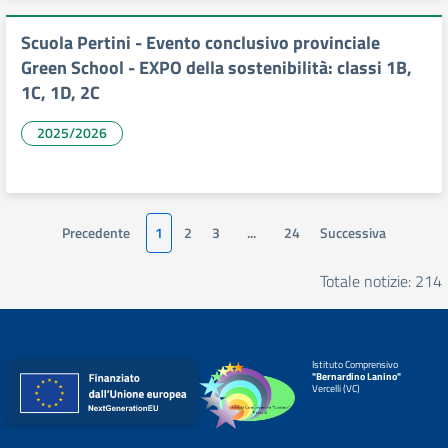
Scuola Pertini - Evento conclusivo provinciale
Green School - EXPO della sostenibilità: classi 1B,
1C, 1D, 2C
2025/2026
Precedente
1
2
3
...
24
Successiva
Totale notizie: 214
Istituto Comprensivo
"Bernardino Lanino"
Vercelli (VC)