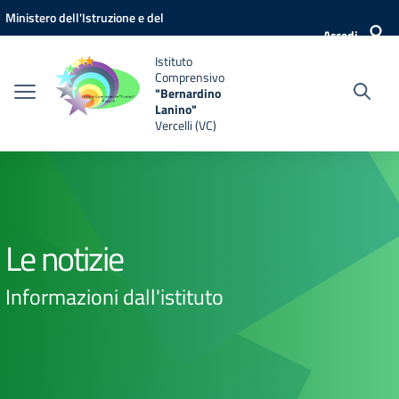
Vai ai contenuti
Vai al menu di navigazione
Vai al footer
Ministero dell'Istruzione e del
Accedi
Merito
Istituto
Comprensivo
"Bernardino
Lanino"
Vercelli (VC)
Le notizie
Informazioni dall'istituto