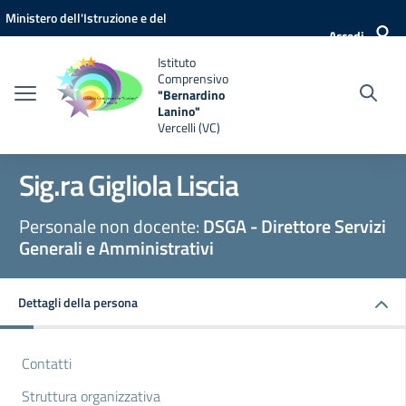
Vai ai contenuti
Vai al menu di navigazione
Vai al footer
Ministero dell'Istruzione e del
Accedi
Merito
Istituto
Comprensivo
"Bernardino
Lanino"
Vercelli (VC)
Sig.ra Gigliola Liscia
Personale non docente:
DSGA - Direttore Servizi
Generali e Amministrativi
Dettagli della persona
Contatti
Struttura organizzativa