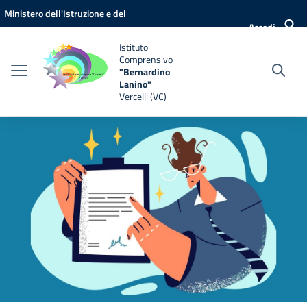
Vai ai contenuti
Vai al menu di navigazione
Vai al footer
Ministero dell'Istruzione e del
Accedi
Merito
Istituto
Comprensivo
"Bernardino
Lanino"
Vercelli (VC)