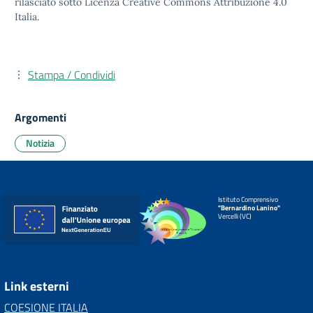
rilasciato sotto
Licenza Creative Commons Attribuzione 4.0
Italia.
Stampa / Condividi
Argomenti
Notizia
Istituto Comprensivo
"Bernardino Lanino"
Vercelli (VC)
Link esterni
COESIONE ITALIA