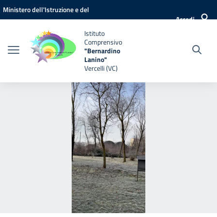
Vai ai contenuti
Vai al menu di navigazione
Vai al footer
Ministero dell'Istruzione e del
Accedi
Merito
Istituto
Comprensivo
"Bernardino
Lanino"
Vercelli (VC)