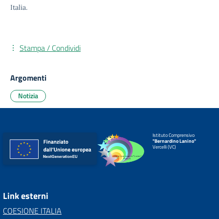
Italia.
Stampa / Condividi
Argomenti
Notizia
Istituto Comprensivo
"Bernardino Lanino"
Vercelli (VC)
Link esterni
COESIONE ITALIA