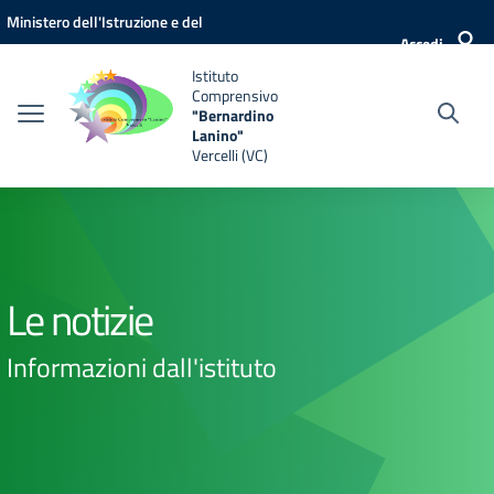
Vai ai contenuti
Vai al menu di navigazione
Vai al footer
Ministero dell'Istruzione e del
Accedi
Merito
Istituto
Comprensivo
"Bernardino
Lanino"
Vercelli (VC)
Le notizie
Informazioni dall'istituto