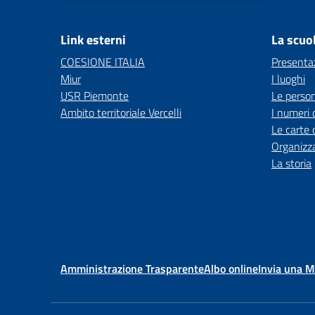
Link esterni
La scuo
COESIONE ITALIA
Presenta
Miur
I luoghi
USR Piemonte
Le perso
Ambito territoriale Vercelli
I numeri 
Le carte 
Organizz
La storia
Amministrazione Trasparente
Albo online
Invia una 