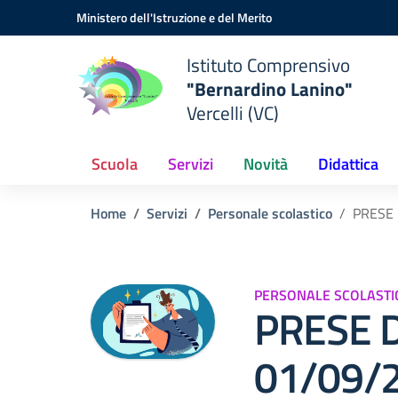
Vai ai contenuti
Vai al menu di navigazione
Vai al footer
Ministero dell'Istruzione e del Merito
Istituto Comprensivo
"Bernardino Lanino"
Vercelli (VC)
Scuola
Servizi
Novità
Didattica
Home
Servizi
Personale scolastico
PRESE 
PERSONALE SCOLASTI
PRESE D
01/09/