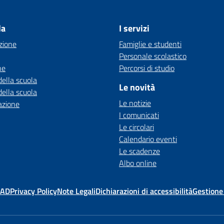
la
I servizi
zione
Famiglie e studenti
Personale scolastico
ne
Percorsi di studio
della scuola
Le novità
della scuola
Le notizie
azione
I comunicati
Le circolari
Calendario eventi
Le scadenze
Albo online
MAD
Privacy Policy
Note Legali
Dichiarazioni di accessibilità
Gestione