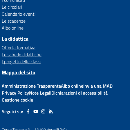
I comunicati
Le circolari
Calendario eventi
Le scadenze
Albo online
La didattica
Offerta formativa
Le schede didattiche
I progetti delle classi
Mappa del sito
Amministrazione Trasparente
Albo online
Invia una MAD
Privacy Policy
Note Legali
Dichiarazioni di accessibilità
Gestione cookie
Seguici su:
Corso Tanaro n.3,
-
13100 Vercelli (VC)