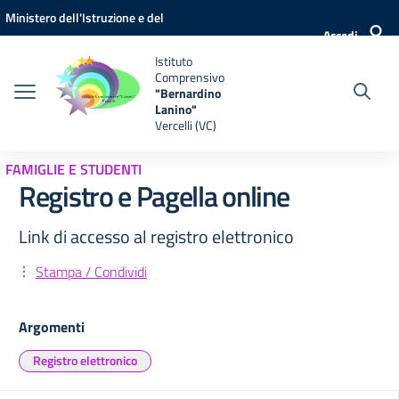
Vai ai contenuti
Vai al menu di navigazione
Vai al footer
Ministero dell'Istruzione e del
Accedi
Merito
Istituto
Comprensivo
"Bernardino
Lanino"
Vercelli (VC)
FAMIGLIE E STUDENTI
Registro e Pagella online
Link di accesso al registro elettronico
Stampa / Condividi
Argomenti
Registro elettronico