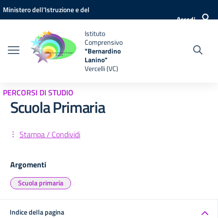
Vai ai contenuti
Vai al menu di navigazione
Vai al footer
Ministero dell'Istruzione e del
Accedi
Merito
Istituto
Comprensivo
"Bernardino
Lanino"
Vercelli (VC)
PERCORSI DI STUDIO
Scuola Primaria
Stampa / Condividi
Argomenti
Scuola primaria
Indice della pagina