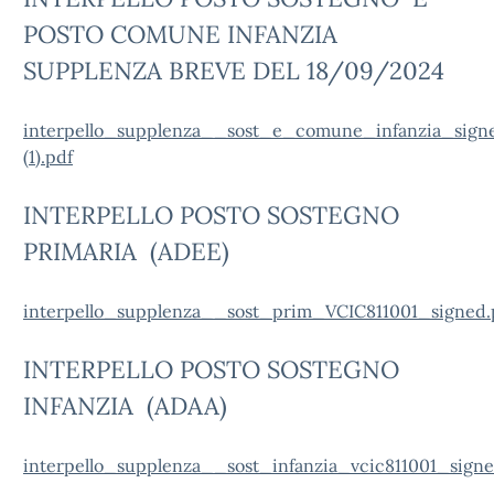
POSTO COMUNE INFANZIA
SUPPLENZA BREVE DEL 18/09/2024
interpello_supplenza__sost_e_comune_infanzia_sign
(1).pdf
INTERPELLO POSTO SOSTEGNO
PRIMARIA (ADEE)
interpello_supplenza__sost_prim_VCIC811001_signed.
INTERPELLO POSTO SOSTEGNO
INFANZIA (ADAA)
interpello_supplenza__sost_infanzia_vcic811001_signe