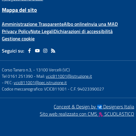
Mappa del sito
Amministrazione Trasparente
Albo online
Invia una MAD
Privacy Policy
Note Legali
Dichiarazioni di accessibilità
Gestione cookie
Seguici su:
Corso Tanaro n.3,
-
13100 Vercelli (VC)
Tel 0161 251390
- Mail:
vcic811001@istruzione.it
- PEC:
vcic811001@pec.istruzione.it
Codice meccanografico: VCIC811001
- C.F. 94023390027
Concept & Design by
Designers Italia
Sito web realizzato con CMS
SCUOLASTICO