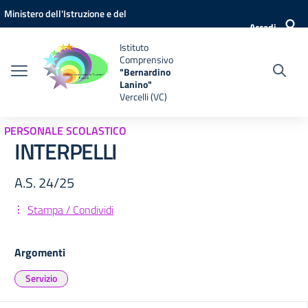
Vai ai contenuti
Vai al menu di navigazione
Vai al footer
Ministero dell'Istruzione e del
Accedi
Merito
Istituto
Comprensivo
"Bernardino
Lanino"
Vercelli (VC)
PERSONALE SCOLASTICO
INTERPELLI
A.S. 24/25
Stampa / Condividi
Argomenti
Servizio