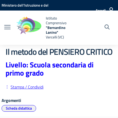
Vai ai contenuti
Vai al menu di navigazione
Vai al footer
Ministero dell'Istruzione e del
Accedi
Merito
Istituto
Comprensivo
"Bernardino
Lanino"
Vercelli (VC)
Il metodo del PENSIERO CRITICO
Livello: Scuola secondaria di
primo grado
Stampa / Condividi
Argomenti
Scheda didattica