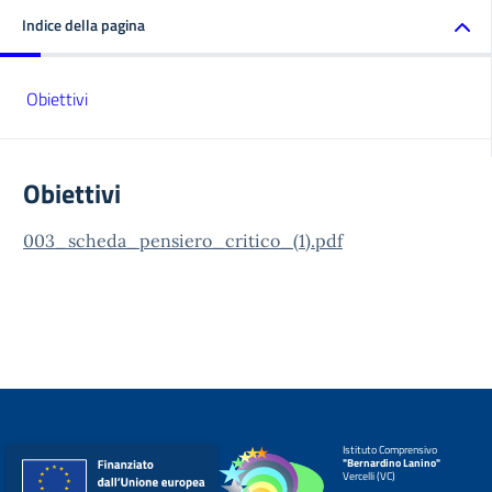
Indice della pagina
Obiettivi
Obiettivi
003_scheda_pensiero_critico_(1).pdf
Istituto Comprensivo
"Bernardino Lanino"
Vercelli (VC)