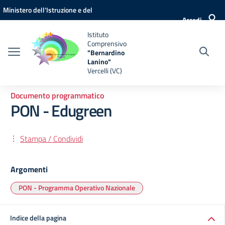
Vai ai contenuti
Vai al menu di navigazione
Vai al footer
Ministero dell'Istruzione e del
Accedi
Merito
Istituto
Comprensivo
"Bernardino
Lanino"
Vercelli (VC)
Documento programmatico
PON - Edugreen
Stampa / Condividi
Argomenti
PON - Programma Operativo Nazionale
Indice della pagina