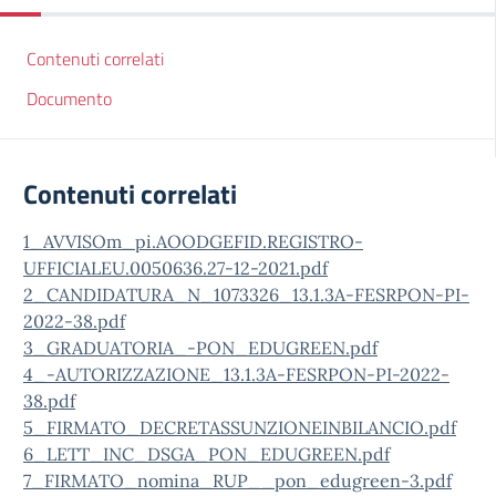
Contenuti correlati
Documento
Contenuti correlati
1_AVVISOm_pi.AOODGEFID.REGISTRO-
UFFICIALEU.0050636.27-12-2021.pdf
2_CANDIDATURA_N_1073326_13.1.3A-FESRPON-PI-
2022-38.pdf
3_GRADUATORIA_-PON_EDUGREEN.pdf
4_-AUTORIZZAZIONE_13.1.3A-FESRPON-PI-2022-
38.pdf
5_FIRMATO_DECRETASSUNZIONEINBILANCIO.pdf
6_LETT_INC_DSGA_PON_EDUGREEN.pdf
7_FIRMATO_nomina_RUP__pon_edugreen-3.pdf