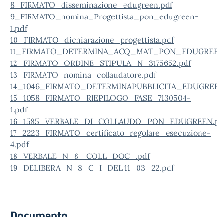
8_FIRMATO_disseminazione_edugreen.pdf
9_FIRMATO_nomina_Progettista_pon_edugreen-
1.pdf
10_FIRMATO_dichiarazione_progettista.pdf
11_FIRMATO_DETERMINA_ACQ_MAT_PON_EDUGREE
12_FIRMATO_ORDINE_STIPULA_N_3175652.pdf
13_FIRMATO_nomina_collaudatore.pdf
14_1046_FIRMATO_DETERMINAPUBBLICITA_EDUGREE
15_1058_FIRMATO_RIEPILOGO_FASE_7130504-
1.pdf
16_1585_VERBALE_DI_COLLAUDO_PON_EDUGREEN.p
17_2223_FIRMATO_certificato_regolare_esecuzione-
4.pdf
18_VERBALE_N_8_ COLL_DOC_.pdf
19_DELIBERA_N_8_C_I_DEL 11_03_22.pdf
Documento