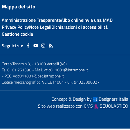
Mappa del sito
Amministrazione Trasparente
Albo online
Invia una MAD
Privacy Policy
Note Legali
Dichiarazioni di accessibilità
Gestione cookie
Seguici su:
Corso Tanaro n.3,
-
13100 Vercelli (VC)
Tel 0161 251390
- Mail:
vcic811001@istruzione.it
- PEC:
vcic811001@pec.istruzione.it
Codice meccanografico: VCIC811001
- C.F. 94023390027
Concept & Design by
Designers Italia
Sito web realizzato con CMS
SCUOLASTICO