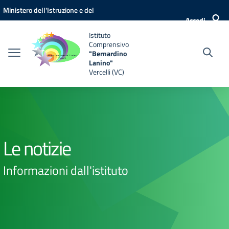
Vai ai contenuti
Vai al menu di navigazione
Vai al footer
Ministero dell'Istruzione e del
Accedi
Merito
Istituto
Comprensivo
"Bernardino
Lanino"
Vercelli (VC)
Le notizie
Informazioni dall'istituto